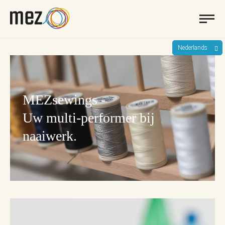
Nederlands
MEZsewings -
Uw multi-performer bij
naaiwerk.